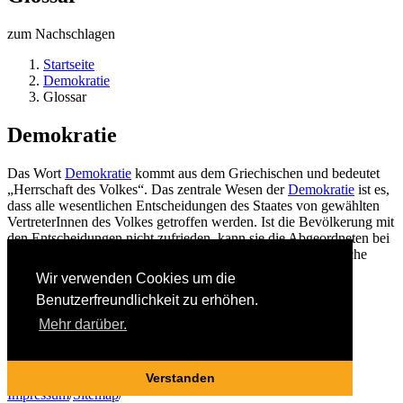
zum Nachschlagen
Startseite
Demokratie
Glossar
Demokratie
Das Wort
Demokratie
kommt aus dem Griechischen und bedeutet
„Herrschaft des Volkes“. Das zentrale Wesen der
Demokratie
ist es,
dass alle wesentlichen Entscheidungen des Staates von gewählten
VertreterInnen des Volkes getroffen werden. Ist die Bevölkerung mit
den Entscheidungen nicht zufrieden, kann sie die Abgeordneten bei
der nächsten
Wahl
abwählen und sich für eine andere politische
Richtung entscheiden.
Wir verwenden Cookies um die
Benutzerfreundlichkeit zu erhöhen.
Back
Alle Einträge anzeigen
Mehr darüber.
© 2020 politikerleben.at
Verstanden
Impressum
/
Sitemap
/