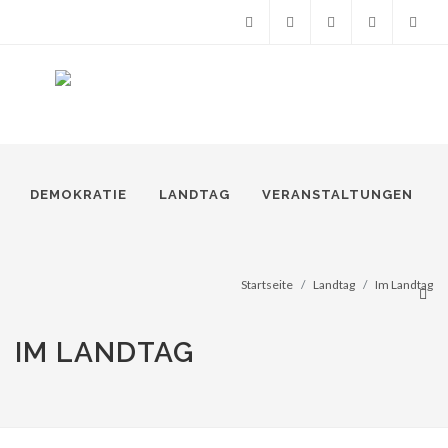
Facebook
Instagram
Snapchat
Twitter
Suche
DEMOKRATIE
LANDTAG
VERANSTALTUNGEN
Startseite
Landtag
Im Landtag
IM LANDTAG